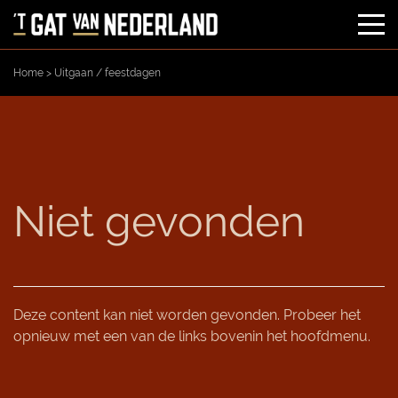
Home
>
Uitgaan / feestdagen
OVER ONS
AL MEER DAN 50 JAAR
MENU
AAN DE (FOTO)ROL
IETS TE VIEREN
Niet gevonden
BABYSHOWER
AGENDA
VERJAARDAG
UITGAAN / FEESTDAGEN
RESERVEREN
Deze content kan niet worden gevonden. Probeer het
JUBILEUM
LIVE SPORT
CONTACT
opnieuw met een van de links bovenin het hoofdmenu.
BEDRIJFSBORREL
LIVE MUZIEK / EVENEMENTEN