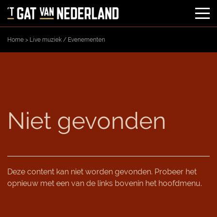
Home
>
Live muziek / Evenementen
OVER ONS
AL MEER DAN 50 JAAR
MENU
AAN DE (FOTO)ROL
IETS TE VIEREN
Niet gevonden
BABYSHOWER
AGENDA
VERJAARDAG
UITGAAN / FEESTDAGEN
RESERVEREN
Deze content kan niet worden gevonden. Probeer het
JUBILEUM
LIVE SPORT
CONTACT
opnieuw met een van de links bovenin het hoofdmenu.
BEDRIJFSBORREL
LIVE MUZIEK / EVENEMENTEN