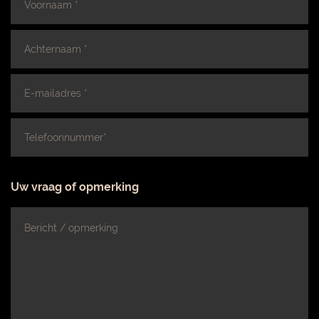
*
RECEPTIE OF TROUWERIJ
Achternaam
*
CATERING OP LOCATIE
E-
mailadres
*
Telefoonnummer*
*
Uw vraag of opmerking
Bericht
of
opmerking
*